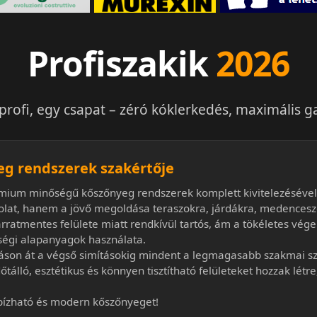
Profiszakik
2026
rofi, egy csapat – zéró kóklerkedés, maximális ga
eg rendszerek szakértője
émium minőségű kőszőnyeg rendszerek komplett kivitelezésével
at, hanem a jövő megoldása teraszokra, járdákra, medencesze
arratmentes felülete miatt rendkívül tartós, ám a tökéletes vé
őségi alapanyagok használata.
záson át a végső simításokig mindent a legmagasabb szakmai s
tálló, esztétikus és könnyen tisztítható felületeket hozzak létr
gbízható és modern kőszőnyeget!