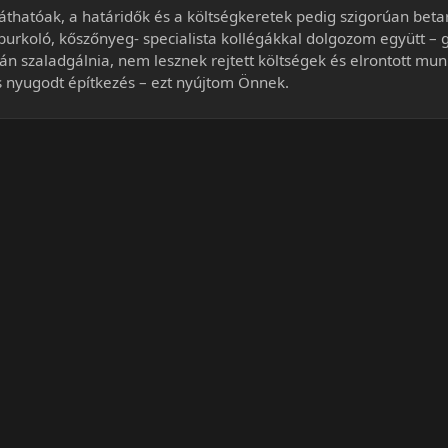
thatóak, a határidők és a költségkeretek pedig szigorúan beta
gburkoló, kőszőnyeg- specialista kollégákkal dolgozom együtt –
n szaladgálnia, nem lesznek rejtett költségek és elrontott mu
 és nyugodt építkezés – ezt nyújtom Önnek.