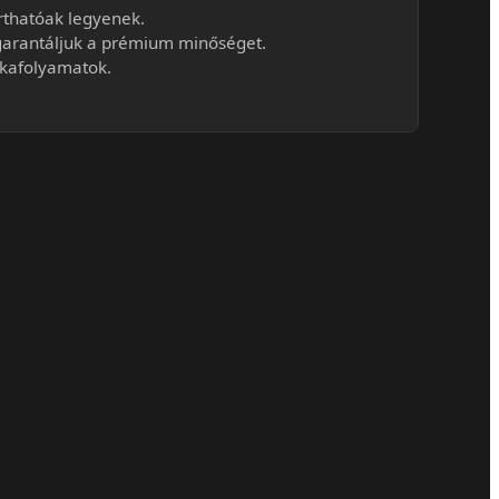
rthatóak legyenek.
 garantáljuk a prémium minőséget.
nkafolyamatok.