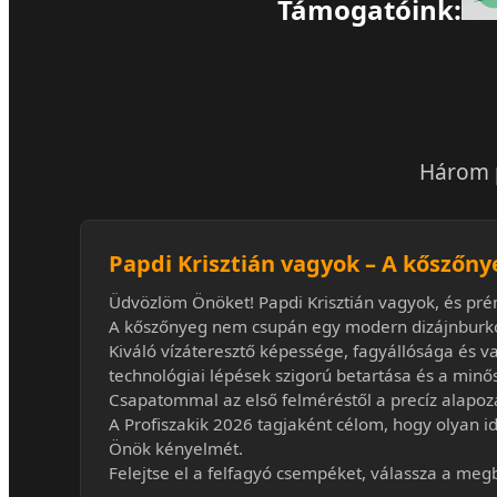
Támogatóink:
Három p
Papdi Krisztián vagyok – A kőszőny
Üdvözlöm Önöket! Papdi Krisztián vagyok, és pr
A kőszőnyeg nem csupán egy modern dizájnburkol
Kiváló vízáteresztő képessége, fagyállósága és v
technológiai lépések szigorú betartása és a min
Csapatommal az első felméréstől a precíz alapo
A Profiszakik 2026 tagjaként célom, hogy olyan idő
Önök kényelmét.
Felejtse el a felfagyó csempéket, válassza a me