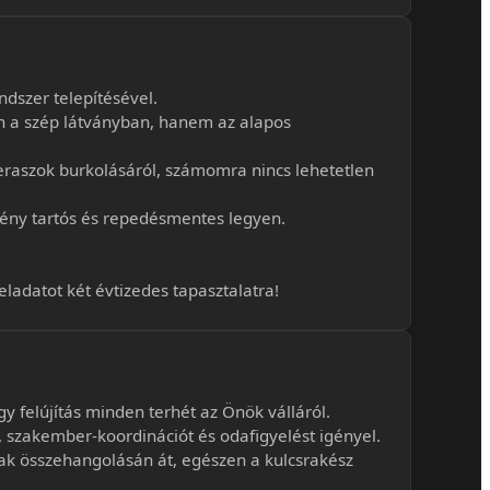
dszer telepítésével.
n a szép látványban, hanem az alapos
eraszok burkolásáról, számomra nincs lehetetlen
ény tartós és repedésmentes legyen.
eladatot két évtizedes tapasztalatra!
 felújítás minden terhét az Önök válláról.
szakember-koordinációt és odafigyelést igényel.
ágak összehangolásán át, egészen a kulcsrakész