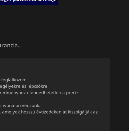
rancia..
 foglalkozom.
gélyekre és lépcsőkre.
geredményhez elengedhetetlen a precíz
zínvonalon végzünk.
e, amelyek hosszú évtizedeken át kiszolgálják az