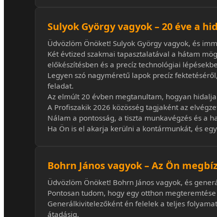
Sulyok György vagyok – 20 éve a hi
Üdvözlöm Önöket! Sulyok György vagyok, és immá
Két évtized szakmai tapasztalatával a hátam mög
előkészítésben és a precíz technológiai lépésekben
Legyen szó nagyméretű lapok precíz fektetéséről
feladat.
Az elmúlt 20 évben megtanultam, hogyan hidalja
A Profiszakik 2026 közösség tagjaként az elvégze
Nálam a pontosság, a tiszta munkavégzés és a ha
Ha Ön is el akarja kerülni a kontármunkát, és egy
Bohrn János vagyok – Az Ön megbíz
Üdvözlöm Önöket! Bohrn János vagyok, és generálk
Pontosan tudom, hogy egy otthon megteremtése va
Generálkivitelezőként én felelek a teljes folyama
átadásig.