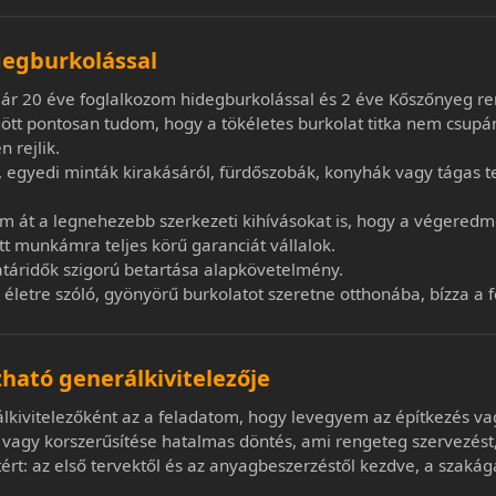
degburkolással
r 20 éve foglalkozom hidegburkolással és 2 éve Kőszőnyeg ren
ött pontosan tudom, hogy a tökéletes burkolat titka nem csupá
 rejlik.
, egyedi minták kirakásáról, fürdőszobák, konyhák vagy tágas t
m át a legnehezebb szerkezeti kihívásokat is, hogy a végeredm
tt munkámra teljes körű garanciát vállalok.
táridők szigorú betartása alapkövetelmény.
 életre szóló, gyönyörű burkolatot szeretne otthonába, bízza a f
ható generálkivitelezője
ivitelezőként az a feladatom, hogy levegyem az építkezés vagy
gy korszerűsítése hatalmas döntés, ami rengeteg szervezést, 
tért: az első tervektől és az anyagbeszerzéstől kezdve, a szak